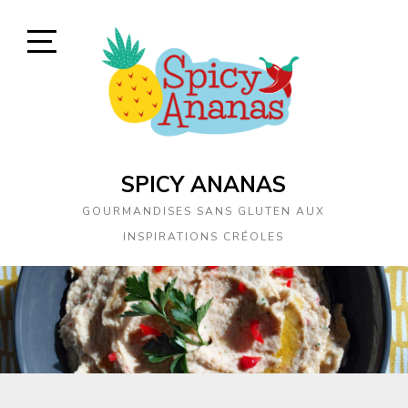
Skip
to
content
Open
Sidebar
SPICY ANANAS
GOURMANDISES SANS GLUTEN AUX
INSPIRATIONS CRÉOLES